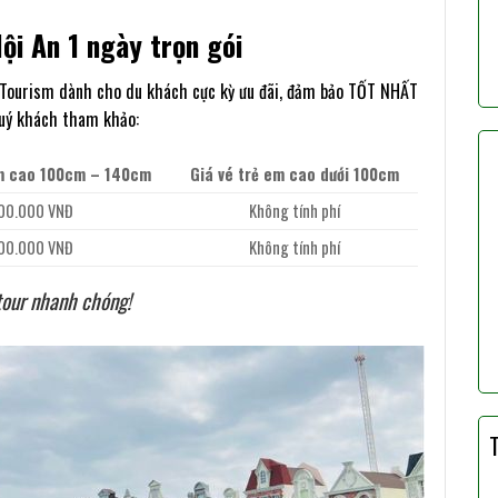
ội An 1 ngày trọn gói
ourism dành cho du khách cực kỳ ưu đãi, đảm bảo TỐT NHẤT
 quý khách tham khảo:
em cao 100cm – 140cm
Giá vé trẻ em cao dưới 100cm
00.000 VNĐ
Không tính phí
00.000 VNĐ
Không tính phí
tour nhanh chóng!