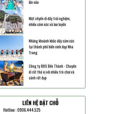
lần nửa
Một chyến đi đầy trải nghiệm,
nhiều cảm xúc và lưu luyến
Những khoảnh khắc đầy cảm xúc
tại thành phố biển xinh đẹp Nha
Trang
Công ty BĐS Bến Thành - Chuyến
đi rất thú vị với nhiều trò chơi và
cảnh rất đẹp
LIÊN HỆ ĐẶT CHỖ
Hotline : 0906.444.525