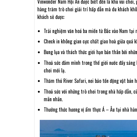
Vinwonder Nam Hội An được biết đến là khu vui chơi, 
hàng trăm trò chơi giải trí hấp dẫn mà du khách khô
khách sẽ được:
Trải nghiệm văn hoá ba miền từ Bắc vào Nam tại 
Check in không gian cực chất giao hoà giữa quá kh
Bung lụa và thách thức giới hạn bản thân bởi nhữ
Thoả sức đắm mình trong thế giới nước đầy sảng k
chơi mới lạ.
Thăm thú River Safari, nơi bảo tồn động vật bán h
Thoả sức với những trò chơi trong nhà hấp dẫn, 
mãn nhãn.
Thưởng thức hương vị ẩm thực Á – Âu tại nhà hà