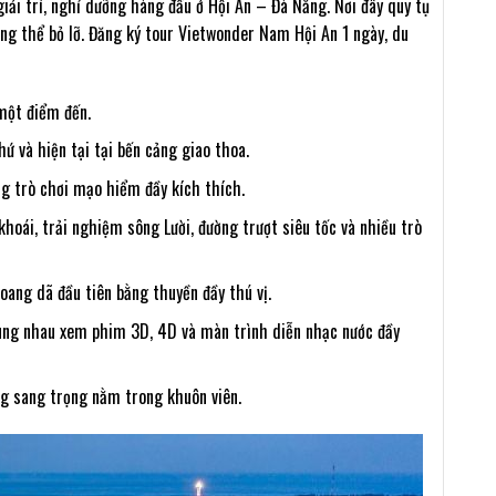
giải trí, nghỉ dưỡng hàng đầu ở Hội An – Đà Nẵng. Nơi đây quy tụ
ng thể bỏ lỡ. Đăng ký tour Vietwonder Nam Hội An 1 ngày, du
một điểm đến.
ứ và hiện tại tại bến cảng giao thoa.
ng trò chơi mạo hiểm đầy kích thích.
hoái, trải nghiệm sông Lười, đường trượt siêu tốc và nhiều trò
oang dã đầu tiên bằng thuyền đầy thú vị.
cùng nhau xem phim 3D, 4D và màn trình diễn nhạc nước đầy
ng sang trọng nằm trong khuôn viên.