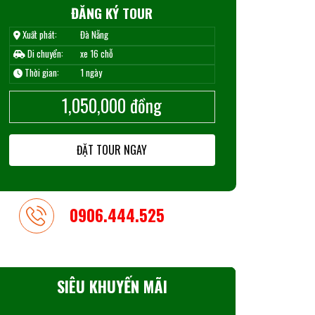
ĐĂNG KÝ TOUR
Xuất phát:
Đà Nẵng
Di chuyển:
xe 16 chỗ
Thời gian:
1 ngày
1,050,000
đồng
ĐẶT TOUR NGAY
0906.444.525
SIÊU KHUYẾN MÃI