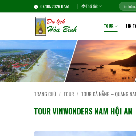
Bỏ
Tìm
07/08/2026 07:51
Thời tiết
kiếm:
qua
nội
dung
TOUR
TIN T
TRANG CHỦ
/
TOUR
/
TOUR ĐÀ NẴNG – QUẢNG NA
TOUR VINWONDERS NAM HỘI AN