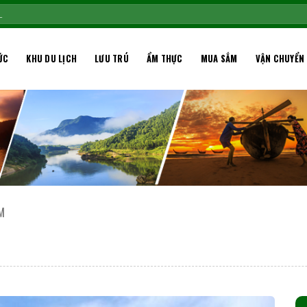
ỨC
KHU DU LỊCH
LƯU TRÚ
ẨM THỰC
MUA SẮM
VẬN CHUYỂN
M