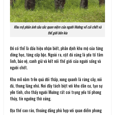
Khu mộ phản ánh sâu sắc quan niệm của người Mường về cái chết và
thế giới bên kia
Đó có thể là dấu hiệu nhận biết, phân định khu mộ của từng
dòng học, từng cấp bậc. Ngoài ra, cột đá cũng là yếu tố tâm
linh, bảo vệ, canh giữ và kết nối thế giới của người sống và
người chết.
Khu mô nằm trên quả đồi thấp, xung quanh là rừng cây, núi
đá, thung lũng nhỏ. Nơi đây tách biệt với khu dân cư, tạo sự
yên tĩnh, cho thấy người Mường rất coi trọng yếu tố phong
thủy, tín ngưỡng thờ cúng.
Địa thế cao ráo, thoáng đãng phù hợp với quan điểm phong