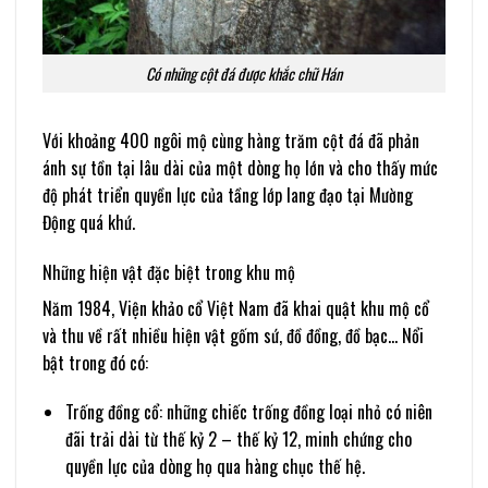
Có những cột đá được khắc chữ Hán
Với khoảng 400 ngôi mộ cùng hàng trăm cột đá đã phản
ánh sự tồn tại lâu dài của một dòng họ lớn và cho thấy mức
độ phát triển quyền lực của tầng lớp lang đạo tại Mường
Động quá khứ.
Những hiện vật đặc biệt trong khu mộ
Năm 1984, Viện khảo cổ Việt Nam đã khai quật khu mộ cổ
và thu về rất nhiều hiện vật gốm sứ, đồ đồng, đồ bạc… Nổi
bật trong đó có:
Trống đồng cổ: những chiếc trống đồng loại nhỏ có niên
đãi trải dài từ thế kỷ 2 – thế kỷ 12, minh chứng cho
quyền lực của dòng họ qua hàng chục thế hệ.