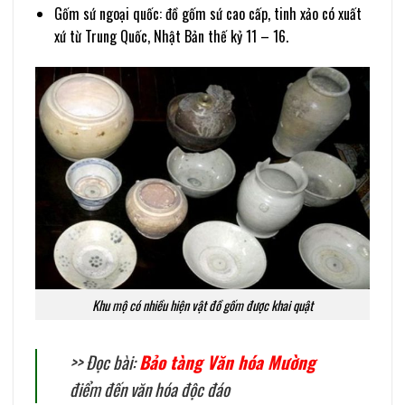
Gốm sứ ngoại quốc: đồ gốm sứ cao cấp, tinh xảo có xuất
xứ từ Trung Quốc, Nhật Bản thế kỷ 11 – 16.
Khu mộ có nhiều hiện vật đồ gốm được khai quật
>> Đọc bài:
Bảo tàng Văn hóa Mường
điểm đến văn hóa độc đáo