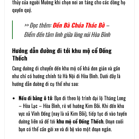
thủy của người Mường khi chọn nơi an táng cho các dòng họ
quyền quý.
>> Đọc thêm:
Đền Bà Chúa Thác Bờ
–
Điểm đến tâm linh giữa lòng núi Hòa Bình
Hướng dẫn đường đi tới khu mộ cổ Đống
Thếch
Cung đường di chuyển đến khu mộ cổ khá đơn giản và gần
như chỉ có hướng chính từ Hà Nội đi Hòa Bình. Dưới đây là
hướng dẫn đường đi cụ thể như sau:
Nếu đi bằng ô tô
: Bạn đi theo lộ trình đại lộ Thăng Long
– Hòa Lạc – Hòa Bình, rẽ về hướng Kim Bôi. Khi đến khu
vực xã Vĩnh Đồng (nay là xã Kim Bôi), tiếp tục đi vào tuyến
đường liên xã để tới
khu mộ cổ Đống Thếch
. Đoạn cuối
bạn có thể cần gửi xe và đi bộ vào một đoạn ngắn.