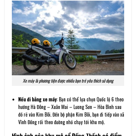
Xe máy là phương tiện được nhiều bạn trẻ yêu thích sử dụng
Nếu đi bằng xe máy
: Bạn có thể lựa chọn Quốc lộ 6 theo
hướng Hà Đông – Xuân Mai – Lương Sơn – Hòa Bình sau
đó rẽ vào Kim Bôi. Đến bộ phận Kim Bôi, bạn đi tiếp vào xã
Vĩnh Đồng rồi theo đường nhỏ chạy tới khu mộ.
Hình ảnh của khu mộ cổ Đống Thếch có điểm