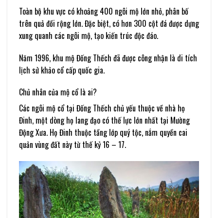
Toàn bộ khu vực có khoảng 400 ngôi mộ lớn nhỏ, phân bố
trên quả đồi rộng lớn. Đặc biệt, có hơn 300 cột đá được dựng
xung quanh các ngôi mộ, tạo kiến trúc độc đáo.
Năm 1996, khu mộ Đống Thếch đã được công nhận là di tích
lịch sử khảo cổ cấp quốc gia.
Chủ nhân của mộ cổ là ai?
Các ngôi mộ cổ tại Đống Thếch chủ yếu thuộc về nhà họ
Đinh, một dòng họ lang đạo có thế lực lớn nhất tại Mường
Động Xưa. Họ Đinh thuộc tầng lớp quý tộc, nắm quyền cai
quản vùng đất này từ thế kỷ 16 – 17.