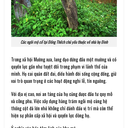
Các ngôi mộ cổ tại Đống Thếch chủ yếu thuộc về nhà họ Đinh
Trong xã hội Mường xưa, lang đạo đứng đầu một mường và có
quyền lực gần như tuyệt đối trong phạm vi lãnh thổ của
mình. Họ cai quản đất đai, điều hành đời sống cộng đồng, giữ
vai trò quan trọng ở các hoạt động nghi lễ, tín ngưỡng.
Với địa vị cao, nơi an táng của họ cũng được đầu tư quy mô
và công phu. Việc xây dựng hàng trăm ngôi mộ cùng hệ
thống cột đá lớn nhỏ không chỉ đánh dấu vị trí mà còn thể
hiện sự phân cấp xã hội và quyền lực dòng họ.