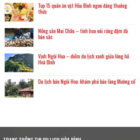
bình
Top 15 quán ăn vặt Hòa Bình ngon đáng thưởng
luận
ở
thức
Cột
cờ
Không
Mai
có
Châu
bình
–
Nông sản Mai Châu – tinh hoa núi rừng đậm đà
luận
Điểm
ở
bản sắc
check
Top
in
15
Không
tuyệt
quán
có
hảo
ăn
bình
giữa
vặt
Vịnh Ngòi Hoa – điểm du lịch xanh giữa lòng hồ
luận
núi
Hòa
ở
Hoà Bình
rừng
Bình
Nông
Tây
ngon
sản
Không
Bắc
đáng
Mai
có
thưởng
Châu
bình
thức
–
Du lịch bản Ngòi Hoa: khám phá bản làng Mường cổ
luận
tinh
ở
hoa
Không
Vịnh
núi
có
Ngòi
rừng
bình
Hoa
đậm
luận
–
đà
ở
điểm
bản
Du
du
sắc
lịch
lịch
bản
xanh
Ngòi
giữa
Hoa:
lòng
khám
hồ
phá
Hoà
bản
Bình
TRANG THÔNG TIN DU LỊCH HÒA BÌNH