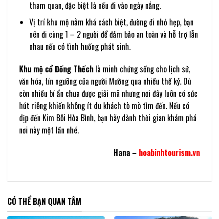
tham quan, đặc biệt là nếu đi vào ngày nắng.
Vị trí khu mộ nằm khá cách biệt, đường đi nhỏ hẹp, bạn
nên đi cùng 1 – 2 người để đảm bảo an toàn và hỗ trợ lẫn
nhau nếu có tình huống phát sinh.
Khu mộ cổ Đống Thếch
là minh chứng sống cho lịch sử,
văn hóa, tín ngưỡng của người Mường qua nhiều thế kỷ. Dù
còn nhiều bí ẩn chưa được giải mã nhưng nơi đây luôn có sức
hút riêng khiến không ít du khách tò mò tìm đến. Nếu có
dịp đến Kim Bôi Hòa Bình, bạn hãy dành thời gian khám phá
nơi này một lần nhé.
Hana –
hoabinhtourism.vn
CÓ THỂ BẠN QUAN TÂM