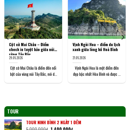
Cột cờ Mai Châu – Điểm
Vịnh Ngòi Hoa – điểm du lịch
check in tuyệt hảo giữa núi
xanh giữa lòng hồ Hoà Bình
rừng Tây Bắc
29.05.2026
21.05.2026
Cột cờ Mai Châu là điểm đến nổi
Vịnh Ngòi Hoa là một điểm đến
bật của vùng núi Tây Bắc, nói du
đẹp bậc nhất Hòa Bình và được ví
khách có thể dừng...
như “vịnh Hạ Long trên...
TOUR
TOUR NINH BÌNH 2 NGÀY 1 ĐÊM
Giá
Giá
5,000,000
₫
1,400,000
₫