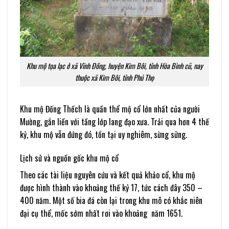
Khu mộ tọa lạc ở xã Vĩnh Đồng, huyện Kim Bôi, tỉnh Hòa Bình cũ, nay
thuộc xã Kim Bôi, tỉnh Phú Thọ
Khu mộ Đống Thếch là quần thể mộ cổ lớn nhất của người
Mường, gắn liền với tầng lớp lang đạo xưa. Trải qua hơn 4 thế
kỷ, khu mộ vẫn đứng đó, tồn tại uy nghiêm, sừng sững.
Lịch sử và nguồn gốc khu mộ cổ
Theo các tài liệu nguyên cứu và kết quả khảo cổ, khu mộ
được hình thành vào khoảng thế kỷ 17, tức cách đây 350 –
400 năm. Một số bia đá còn lại trong khu mô có khắc niên
đại cụ thể, mốc sớm nhất rơi vào khoảng năm 1651.