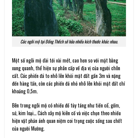
Các ngôi mộ tại Đống Thếch sở hữu nhiều kích thước khác nhau.
Một số ngôi mộ dài tới vài mét, cao hơn so với mặt bằng
xung quanh, thể hiện sự phân cấp về địa vị của người chôn
cất. Các phiến đá to nhô lên khỏi mặt đất gần 3m và nặng
đến hàng tấn, còn các phiến đá nhỏ nhô lên khỏi mặt đất chỉ
khoảng 0,5m.
Bên trong ngôi mộ có nhiều đồ tùy táng như tiền cổ, gốm,
sứ, kim loại… Cách xây mộ kiên cố và việc chọn theo nhiều
hiện vật phản ánh quan niệm coi trọng cuộc sống sau chết
của người Mường.