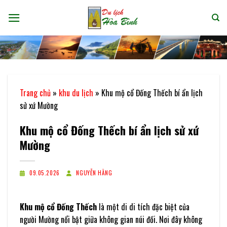
Bỏ
qua
nội
dung
Trang chủ
»
khu du lịch
»
Khu mộ cổ Đống Thếch bí ẩn lịch
sử xứ Mường
Khu mộ cổ Đống Thếch bí ẩn lịch sử xứ
Mường
09.05.2026
NGUYỄN HẰNG
Khu mộ cổ Đống Thếch
là một di di tích đặc biệt của
người Mường nổi bật giữa không gian núi đồi. Nơi đây không