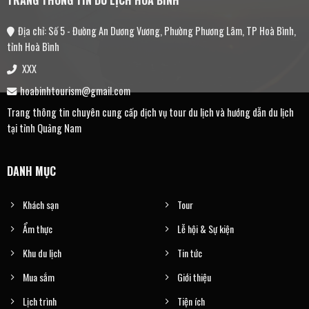
làng
Mường
cổ
Địa chỉ: Số 5 - Đường An Dương Vương, Phường Phương Lâm, TP Hoà Bình,
tỉnh Hoà Bình
XXX
hoabinhtourism@gmail.com
Trang thông tin chuyên cung cấp dịch vụ tour du lịch và hướng dẫn du lịch
tại tỉnh Quảng Nam
DANH MỤC
Khách sạn
Tour
Ẩm thực
Lễ hội & Sự kiện
Khu du lịch
Tin tức
Mua sắm
Giới thiệu
Lịch trình
Tiện ích