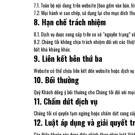
7.1. Toàn bộ nội dung trên website (bao gồm văn bản, h
7.2. Mọi hành vi sao chép, sử dụng lại cho mục đích t
8. Hạn chế trách nhiệm
8.1. Dịch vụ được cung cấp trên cơ sở “nguyên trạng” và
8.2. Chúng tôi không chịu trách nhiệm đối với các thiệ
bất khả kháng khác.
9. Liên kết bên thứ ba
Website có thể chứa liên kết đến website hoặc dịch vụ
10. Bồi thường
Quý Khách đồng ý bồi thường cho Chúng tôi đối với mọi 
11. Chấm dứt dịch vụ
Chúng tôi có quyền tạm ngừng hoặc chấm dứt cung cấp d
12. Luật áp dụng và giải quyết t
Các Điều khoản này được điều chỉnh theo pháp luật Việ