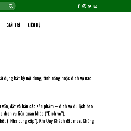
GIẢI TRÍ
LIÊN HỆ
sử dụng bất kỳ nội dung, tính năng hoặc dịch vụ nào
 vấn, đặt và bán các sản phẩm – dịch vụ du lịch bao
 dịch vụ liên quan khác (“Dịch vụ”).
ên kết (“Nhà cung cấp”). Khi Quý Khách đặt mua, Chúng