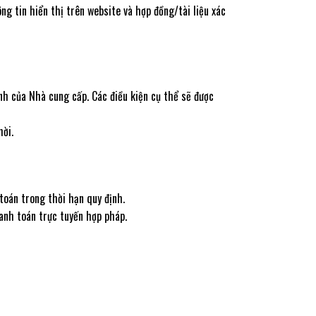
ng tin hiển thị trên website và hợp đồng/tài liệu xác
ịnh của Nhà cung cấp. Các điều kiện cụ thể sẽ được
hời.
toán trong thời hạn quy định.
anh toán trực tuyến hợp pháp.