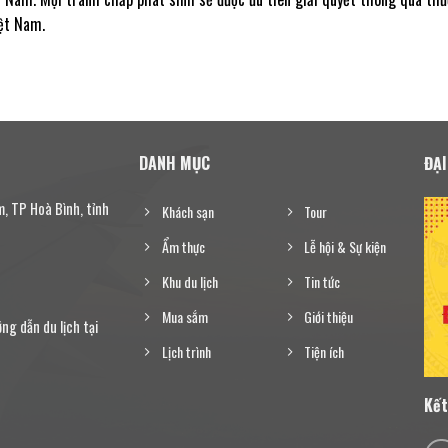
iệt Nam.
DANH MỤC
ĐẠI
, TP Hoà Bình, tỉnh
Khách sạn
Tour
Ẩm thực
Lễ hội & Sự kiện
Khu du lịch
Tin tức
Mua sắm
Giới thiệu
ng dẫn du lịch tại
Lịch trình
Tiện ích
Kết