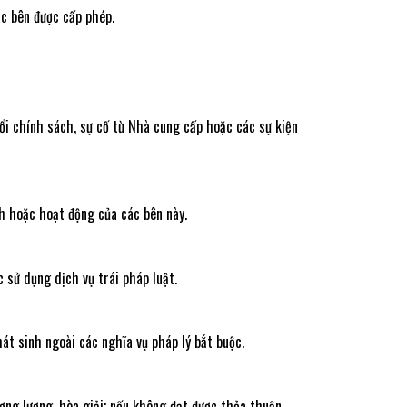
ác bên được cấp phép.
đổi chính sách, sự cố từ Nhà cung cấp hoặc các sự kiện
h hoặc hoạt động của các bên này.
 sử dụng dịch vụ trái pháp luật.
t sinh ngoài các nghĩa vụ pháp lý bắt buộc.
ơng lượng, hòa giải; nếu không đạt được thỏa thuận,