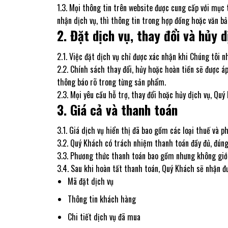
1.3. Mọi thông tin trên website được cung cấp với mục t
nhận dịch vụ, thì thông tin trong hợp đồng hoặc văn bả
2. Đặt dịch vụ, thay đổi và hủy d
2.1. Việc đặt dịch vụ chỉ được xác nhận khi Chúng tôi n
2.2. Chính sách thay đổi, hủy hoặc hoàn tiền sẽ được á
thông báo rõ trong từng sản phẩm.
2.3. Mọi yêu cầu hỗ trợ, thay đổi hoặc hủy dịch vụ, Qu
3. Giá cả và thanh toán
3.1. Giá dịch vụ hiển thị đã bao gồm các loại thuế và ph
3.2. Quý Khách có trách nhiệm thanh toán đầy đủ, đúng
3.3. Phương thức thanh toán bao gồm nhưng không giới
3.4. Sau khi hoàn tất thanh toán, Quý Khách sẽ nhận đ
Mã đặt dịch vụ
Thông tin khách hàng
Chi tiết dịch vụ đã mua