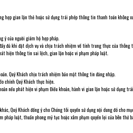
ng hợp gian lận thẻ hoặc sử dụng trái phép thông tin thanh toán không xu
ồng ý của người giám hộ hợp pháp.
ầy đủ khi đặt dịch vụ và chịu trách nhiệm về tính trung thực của thông t
át hiện thông tin sai lệch, gian lận hoặc vi phạm pháp luật.
khoản. Quý Khách chịu trách nhiệm bảo mật thông tin đăng nhập.
 do chính Quý Khách thực hiện.
oản nếu phát hiện vi phạm Điều khoản, hành vi gian lận hoặc sử dụng trái
g khác, Quý Khách đồng ý cho Chúng tôi quyền sử dụng nội dung đó cho mục
ạm pháp luật, thuần phong mỹ tục hoặc xâm phạm quyền lợi của bên thứ b